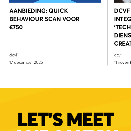
AANBIEDING: QUICK
DCVF 
BEHAVIOUR SCAN VOOR
INTEG
€750
‘TEC
DIENS
CREAT
dcvf
dcvf
17 december 2025
11 novem
LET'S MEET