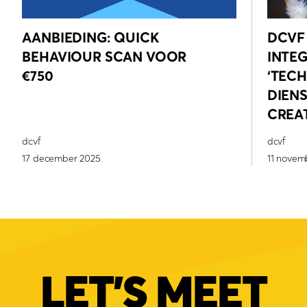
AANBIEDING: QUICK
DCVF 
BEHAVIOUR SCAN VOOR
INTEG
€750
‘TEC
DIENS
CREAT
dcvf
dcvf
17 december 2025
11 novem
LET'S MEET