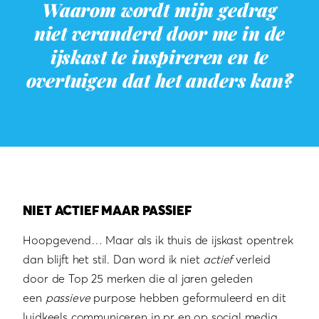
Waarom wordt mijn gedrag
niet veranderd door me in de
ijskast te inspireren en te
overtuigen dat het anders kan?
NIET ACTIEF MAAR PASSIEF
Hoopgevend… Maar als ik thuis de ijskast opentrek
dan blijft het stil. Dan word ik niet
actief
verleid
door de Top 25 merken die al jaren geleden
een
passieve
purpose hebben geformuleerd en dit
luidkeels communiceren in pr en op social media.